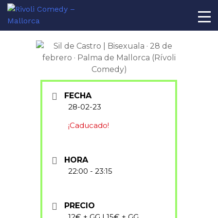
AL
FECHA
28-02-23
¡Caducado!
HORA
22:00 - 23:15
PRECIO
12€ + GG | 15€ + GG