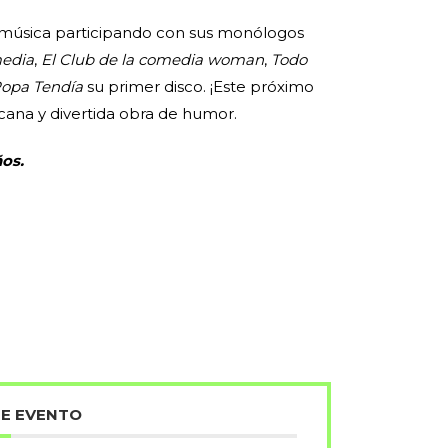
a música participando con sus monólogos
media
,
El Club de la comedia woman
,
Todo
opa Tendía
su primer disco. ¡Este próximo
rcana y divertida obra de humor.
os.
TE EVENTO