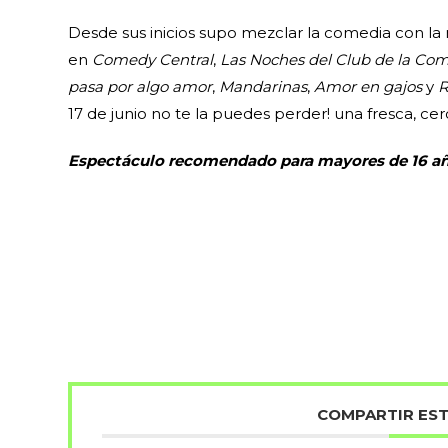
Desde sus inicios supo mezclar la comedia con l
en
Comedy Central
,
Las Noches del Club de la Co
pasa por algo amor
,
Mandarinas
,
Amor en gajos
y
R
17 de junio no te la puedes perder! una fresca, ce
Espectáculo recomendado para mayores de 16 añ
COMPARTIR ES